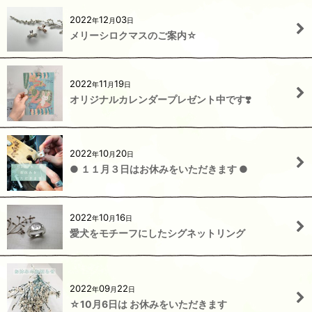
2022
12
03
年
月
日
メリーシロクマスのご案内☆
2022
11
19
年
月
日
オリジナルカレンダープレゼント中です❣️
2022
10
20
年
月
日
● １１月３日はお休みをいただきます ●
2022
10
16
年
月
日
愛犬をモチーフにしたシグネットリング
2022
09
22
年
月
日
☆10月6日は お休みをいただきます