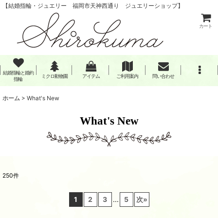
【結婚指輪・ジュエリー 福岡市天神西通り ジュエリーショップ】
カート
結婚指輪と婚約
ミクロ動物園
アイテム
ご利用案内
問い合わせ
指輪
ホーム
>
What's New
What's New
250
件
1
2
3
...
5
次
»