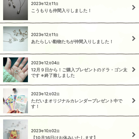
2023
12
11
年
月
日
こうもりも仲間入りしました！
2023
12
11
年
月
日
あたらしい動物たちが仲間入りしました！
2023
12
04
年
月
日
12月９日から！ご購入プレゼントのドラ・ゴン太
です ※終了致しました
2023
12
02
年
月
日
ただいまオリジナルカレンダープレゼント中で
す！
2023
10
02
年
月
日
【10月16日はお休みいたします】