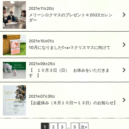
2021
11
20
年
月
日
メリーシロクマスのプレゼント☆2022カレン
ダ〜
2021
10
01
年
月
日
10月になりましたʕ•ᴥ•ʔ クリスマスに向けて
2021
09
25
年
月
日
【 １０月３日（日） お休みをいただきま
す 】
2021
07
30
年
月
日
【お盆休み（８月１０日〜１３日）のお知らせ】
1
2
3
...
5
次
»