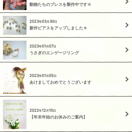
動物たちのブレスを製作中です☆
2023
03
30
年
月
日
新作ピアスをアップしました☆
2023
01
07
年
月
日
うさぎのエンゲージリング
2023
01
05
年
月
日
あけましておめでとうございます
2022
12
10
年
月
日
【年末年始のお休みのご案内】