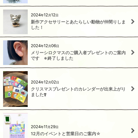
2024
12
12
年
月
日
新作アクセサリーとあたらしい動物が仲間りしま
した！
2024
12
06
年
月
日
メリーシロクマスのご購入者プレゼントのご案内
です ※終了しました
2024
12
02
年
月
日
クリスマスプレゼントのカレンダーが出来上がり
ました❣️
2024
11
29
年
月
日
12月のイベントと営業日のご案内☆