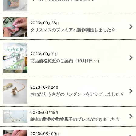
2023
09
28
年
月
日
クリスマスのプレミアム製作開始しました☆
2023
09
11
年
月
日
商品価格変更のご案内（10月1日～）
2023
07
24
年
月
日
おねだりうさぎのペンダントをアップしました☆
2023
06
15
年
月
日
絵本の動物や動物親子のブレスができました☆
2023
06
09
年
月
日