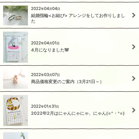
2022
04
04
年
月
日
結婚指輪<お結び> アレンジをしてお作りしまし
た
2022
04
01
年
月
日
4月になりました🐼
2022
03
07
年
月
日
商品価格変更のご案内（3月21日～）
2022
01
31
年
月
日
2022年2月はにゃんにゃにゃ、にゃん(=^・^=)