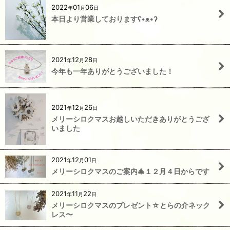
2022
01
06
年
月
日
本日より営業しておりますʕ•ᴥ•ʔ
2021
12
28
年
月
日
今年も一年ありがとうございました！
2021
12
26
年
月
日
メリーシロクマスお越しいただきありがとうござ
いました
2021
12
01
年
月
日
メリーシロクマスのご案内🎄１２月４日からです
2021
11
22
年
月
日
メリーシロクマスのプレゼント☆とらの介ネック
レス〜