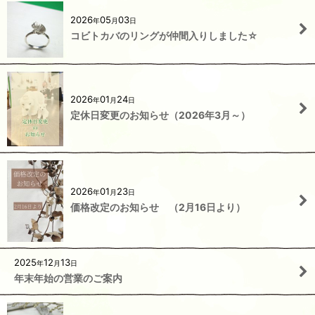
2026
05
03
年
月
日
コビトカバのリングが仲間入りしました☆
2026
01
24
年
月
日
定休日変更のお知らせ（2026年3月～）
2026
01
23
年
月
日
価格改定のお知らせ （2月16日より）
2025
12
13
年
月
日
年末年始の営業のご案内