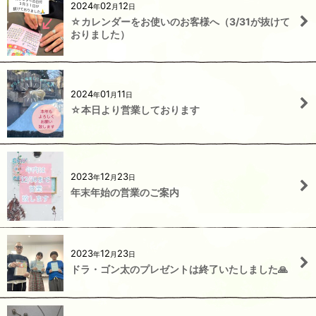
2024
02
12
年
月
日
☆カレンダーをお使いのお客様へ（3/31が抜けて
おりました）
2024
01
11
年
月
日
☆本日より営業しております
2023
12
23
年
月
日
年末年始の営業のご案内
2023
12
23
年
月
日
ドラ・ゴン太のプレゼントは終了いたしました🙏