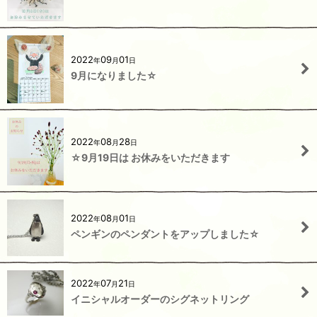
2022
09
01
年
月
日
9月になりました☆
2022
08
28
年
月
日
☆9月19日は お休みをいただきます
2022
08
01
年
月
日
ペンギンのペンダントをアップしました☆
2022
07
21
年
月
日
イニシャルオーダーのシグネットリング