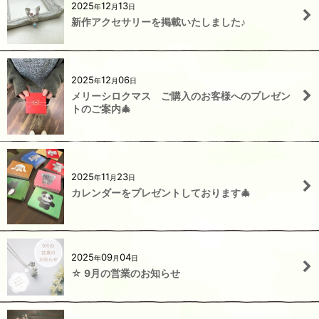
2025
12
13
年
月
日
新作アクセサリーを掲載いたしました♪
2025
12
06
年
月
日
メリーシロクマス ご購入のお客様へのプレゼン
トのご案内🎄
2025
11
23
年
月
日
カレンダーをプレゼントしております🎄
2025
09
04
年
月
日
☆ 9月の営業のお知らせ