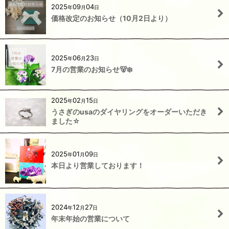
2025
09
04
年
月
日
価格改定のお知らせ（10月2日より）
2025
06
23
年
月
日
7月の営業のお知らせ🐻‍❄️
2025
02
15
年
月
日
うさぎのusaのダイヤリングをオーダーいただき
ました☆
2025
01
09
年
月
日
本日より営業しております！
2024
12
27
年
月
日
年末年始の営業について