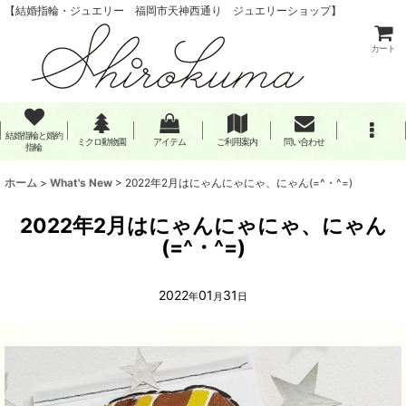
【結婚指輪・ジュエリー 福岡市天神西通り ジュエリーショップ】
カート
結婚指輪と婚約
ミクロ動物園
アイテム
ご利用案内
問い合わせ
指輪
ホーム
>
What's New
>
2022年2月はにゃんにゃにゃ、にゃん(=^・^=)
2022年2月はにゃんにゃにゃ、にゃん
(=^・^=)
2022
01
31
年
月
日