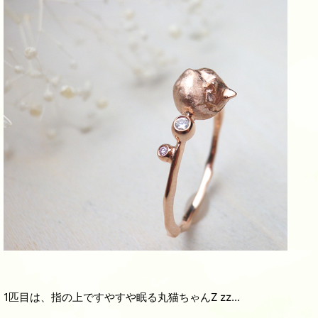
1匹目は、指の上ですやすや眠る丸猫ちゃんZ zz...