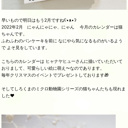
早いもので明日はもう2月ですねʕ•ᴥ•ʔ
2022年2月 にゃんにゃにゃ、にゃん 今月のカレンダーは猫
ちゃんです。
ふわふわのパンケーキを前に なにやら気になるものがいるよう
で よそ見をしています。
こちらのカレンダーは
ヒャナヤヒューさん
に描いていただいて
おりまして、可愛らしい絵に萌え〜なのであります。
毎年クリスマスのイベントでプレゼントしております🎁
そしてしろくまのミクロ動物園シリーズの猫ちゃんたちも現れま
した❤️