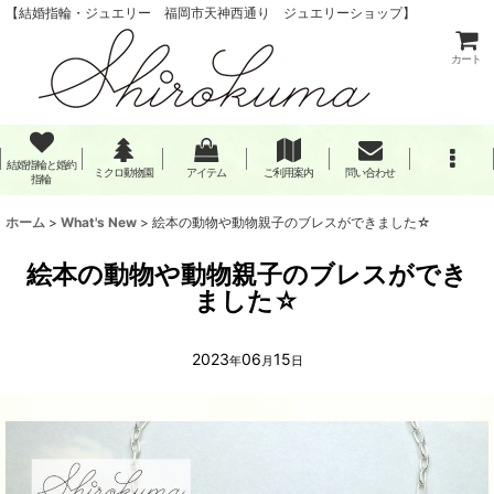
【結婚指輪・ジュエリー 福岡市天神西通り ジュエリーショップ】
カート
結婚指輪と婚約
ミクロ動物園
アイテム
ご利用案内
問い合わせ
指輪
ホーム
>
What's New
>
絵本の動物や動物親子のブレスができました☆
絵本の動物や動物親子のブレスができ
ました☆
2023
06
15
年
月
日