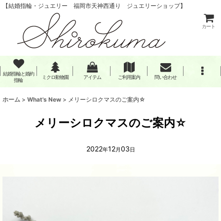
【結婚指輪・ジュエリー 福岡市天神西通り ジュエリーショップ】
カート
結婚指輪と婚約
ミクロ動物園
アイテム
ご利用案内
問い合わせ
指輪
ホーム
>
What's New
>
メリーシロクマスのご案内☆
メリーシロクマスのご案内☆
2022
12
03
年
月
日