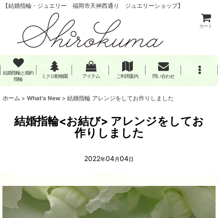
【結婚指輪・ジュエリー 福岡市天神西通り ジュエリーショップ】
カート
結婚指輪と婚約
ミクロ動物園
アイテム
ご利用案内
問い合わせ
指輪
ホーム
>
What's New
>
結婚指輪 アレンジをしてお作りしました
結婚指輪<お結び> アレンジをしてお
作りしました
2022
04
04
年
月
日