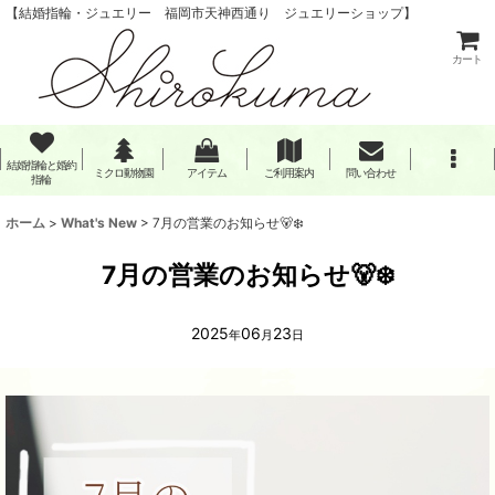
【結婚指輪・ジュエリー 福岡市天神西通り ジュエリーショップ】
カート
結婚指輪と婚約
ミクロ動物園
アイテム
ご利用案内
問い合わせ
指輪
ホーム
>
What's New
>
7月の営業のお知らせ🐻‍❄️
7月の営業のお知らせ🐻‍❄️
2025
06
23
年
月
日