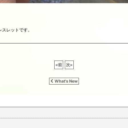
レスレットです。
«
前
次
»
What's New