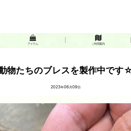
アイテム
ご利用案内
動物たちのブレスを製作中です
2023
06
09
年
月
日