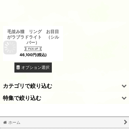
毛並み猫 リング お目目
がラブラドライト （シル
バー）
46,100
円
(税込)
オプション選択
カテゴリで絞り込む
特集で絞り込む
リング
ペンダント ネックレス
結婚指輪（マリッジリング）
ホーム
イヤリング ピアス
婚約指輪（エンゲージリング）