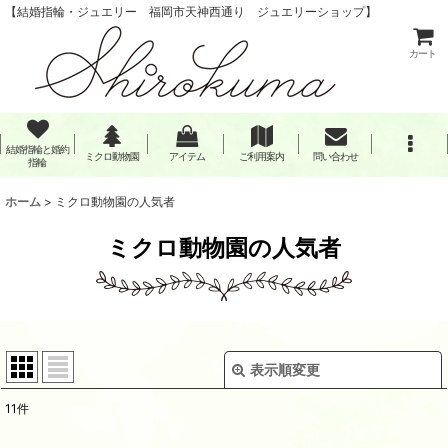
【結婚指輪・ジュエリー 福岡市天神西通り ジュエリーショップ】
カート
結婚指輪と婚約
ミクロ動物園
アイテム
ご利用案内
問い合わせ
指輪
ホーム
>
ミクロ動物園の人気者
ミクロ動物園の人気者
表示順変更
閉じる
11
件
表示数
: