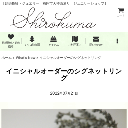
【結婚指輪・ジュエリー 福岡市天神西通り ジュエリーショップ】
カート
結婚指輪と婚約
ミクロ動物園
アイテム
ご利用案内
問い合わせ
指輪
ホーム
>
What's New
>
イニシャルオーダーのシグネットリング
イニシャルオーダーのシグネットリン
グ
2022
07
21
年
月
日