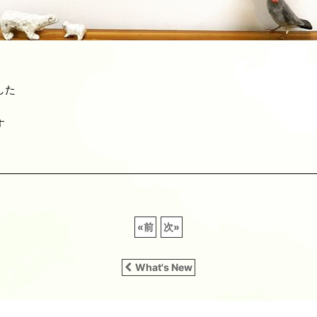
した
す
«
前
次
»
What's New