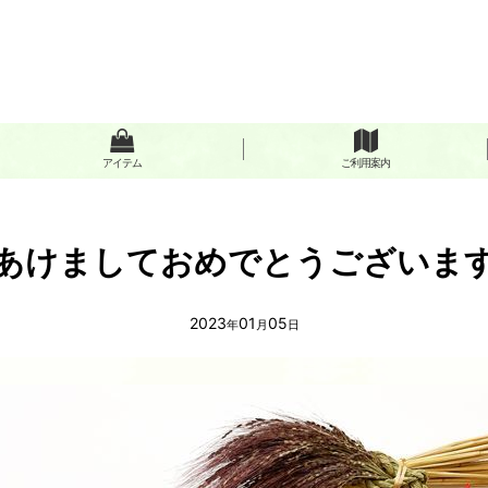
アイテム
ご利用案内
あけましておめでとうございま
2023
01
05
年
月
日