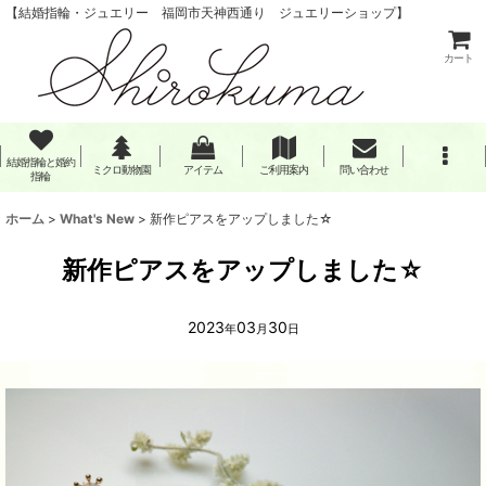
【結婚指輪・ジュエリー 福岡市天神西通り ジュエリーショップ】
カート
結婚指輪と婚約
ミクロ動物園
アイテム
ご利用案内
問い合わせ
指輪
ホーム
>
What's New
>
新作ピアスをアップしました☆
新作ピアスをアップしました☆
2023
03
30
年
月
日