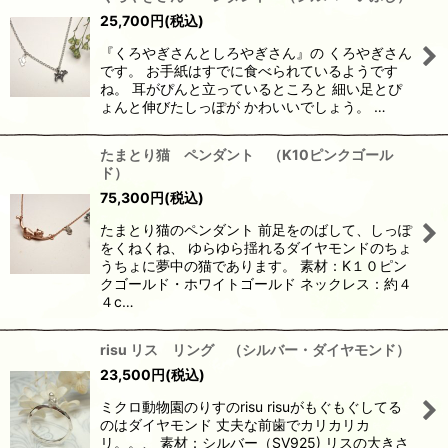
25,700
円
(税込)
『くろやぎさんとしろやぎさん』の くろやぎさん
です。 お手紙はすでに食べられているようです
ね。 耳がぴんと立っているところと 細い足とぴ
ょんと伸びたしっぽが かわいいでしょう。 …
たまとり猫 ペンダント （K10ピンクゴール
ド）
75,300
円
(税込)
たまとり猫のペンダント 前足をのばして、しっぽ
をくねくね、 ゆらゆら揺れるダイヤモンドのちょ
うちょに夢中の猫であります。 素材：K１０ピン
クゴールド・ホワイトゴールド ネックレス：約４
４c…
risu リス リング （シルバー・ダイヤモンド）
23,500
円
(税込)
ミクロ動物園のりすのrisu risuがもぐもぐしてる
のはダイヤモンド 丈夫な前歯でカリカリカ
リ。。、 素材：シルバー（SV925) リスの大きさ