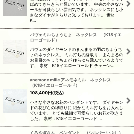
ばめてきらきらと輝いています。 中央の小さなパ
ールが可愛らしい雰囲気です。 ネックレスにも小
さなダイヤがきらりと光っております。 素材：
K…
パヴェミルちょうちょ ネックレス （K18イエ
ローゴールド）
パヴェのダイヤモンドのまんまるの羽のちょうち
ょのネックレス。 ミル打ちの縁取り、まんまるの
お目目のちょうちょが ゆらゆら飛んでいるようで
す。 素材：K18イエローゴールド チェーン…
anemone mille アネモネミル ネックレス
（K18イエローゴールド）
108,400
円
(税込)
小さな小さなお花のペンダントです。 ダイヤモン
ドの花びらの縁取りに 細かなミル打ちをお入れし
ています。 とても繊細で可愛らしいお花が咲きま
した。 素材：K18イエローゴールド …
くろやぎさん ペンダント （シルバー いぶし）