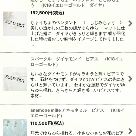
う （K18イエローゴールド ダイヤ）
152,500
円
(税込)
ちょうちょのペンダント 《 しじみちょう 》
美しい透かしの二枚の翅がゆらゆら マットに仕
上げた翅に ダイヤがきらりと輝きます 蝶が羽化
した時の愛おしい瞬間をイメージして作りました
…
スパークル ダイヤモンド ピアス （K18イエ
ローゴールド）
ちいさなダイヤモンドがキラキラと輝くピアスで
す。 石枠をつけず、ダイヤだけがピアスの先にき
らりと輝いています。 わずかな振動でダイヤがゆ
らゆら揺れ、きらきらと輝き美しいピアスです。
素材…
anemone mille アネモネミル ピアス （K18イ
エローゴールド）
110,500
円
(税込)
耳元でゆらゆら揺れる、小さな小さなお花のピア