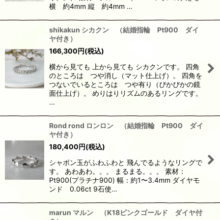
横 約4mm 縦 約4mm …
shikakun シカクン （結婚指輪 Pt900 ダイ
ヤ付き）
166,300
円
(税込)
横から見ても 上から見ても シカクンです。 四角
のところは つや消し（マット仕上げ）。 四角を
つないでいるところは つや有り（ぴかぴかの鏡
面仕上げ）。 めりはりリズムのあるリングです。
…
Rond rond ロンロン （結婚指輪 Pt900 ダイ
ヤ付き）
180,400
円
(税込)
シャボン玉がふわふわと 飛んでるようなリングで
す。 あわあわ。。。 まるまる。。。 素材：
Pt900(プラチナ900) 幅：約1〜3.4mm ダイヤモ
ンド 0.06ct 9石使…
marun マルン （K18ピンクゴールド ダイヤ付