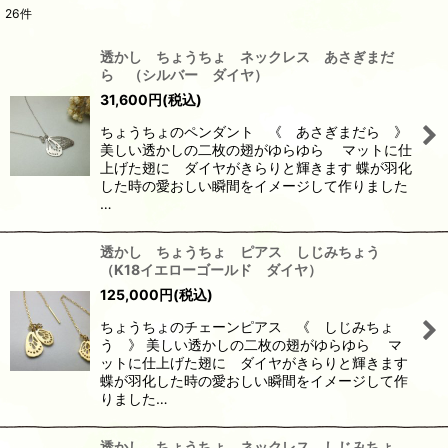
26
件
表示数
:
透かし ちょうちょ ネックレス あさぎまだ
ら （シルバー ダイヤ）
並び順
:
31,600
円
(税込)
ちょうちょのペンダント 《 あさぎまだら 》
絞り込む
美しい透かしの二枚の翅がゆらゆら マットに仕
上げた翅に ダイヤがきらりと輝きます 蝶が羽化
した時の愛おしい瞬間をイメージして作りました
…
透かし ちょうちょ ピアス しじみちょう
（K18イエローゴールド ダイヤ）
125,000
円
(税込)
ちょうちょのチェーンピアス 《 しじみちょ
う 》 美しい透かしの二枚の翅がゆらゆら マ
ットに仕上げた翅に ダイヤがきらりと輝きます
蝶が羽化した時の愛おしい瞬間をイメージして作
りました…
透かし ちょうちょ ネックレス しじみちょ