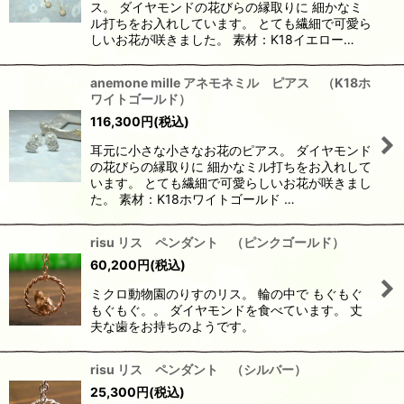
ス。 ダイヤモンドの花びらの縁取りに 細かなミ
ル打ちをお入れしています。 とても繊細で可愛ら
しいお花が咲きました。 素材：K18イエロー…
anemone mille アネモネミル ピアス （K18ホ
ワイトゴールド）
116,300
円
(税込)
耳元に小さな小さなお花のピアス。 ダイヤモンド
の花びらの縁取りに 細かなミル打ちをお入れして
います。 とても繊細で可愛らしいお花が咲きまし
た。 素材：K18ホワイトゴールド …
risu リス ペンダント （ピンクゴールド）
60,200
円
(税込)
ミクロ動物園のりすのリス。 輪の中で もぐもぐ
もぐもぐ。。 ダイヤモンドを食べています。 丈
夫な歯をお持ちのようです。
risu リス ペンダント （シルバー）
25,300
円
(税込)