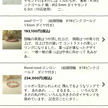
ヤモンドのまわりには ミル打ちが。 素材：K18ピ
ンクゴールド 幅：約2.5mm ダイヤモンド
0.3ct（10石使用） ご…
oeuf ウーフ （結婚指輪 K18ピンクゴールド
1.5mm ダイヤ付き)
193,100
円
(税込)
指輪の表面はつや消し仕上げ。 側面はつや有り仕
上げ。 仕上げ方の違いで コントラストの美しい
リングになりました。 葉っぱが連なったデザイ
ン。 一枚一枚の葉っぱは中央に向かって 丸みが
あ…
Rond rond ロンロン （結婚指輪 K18ピンクゴ
ールド ダイヤ付き）
234,000
円
(税込)
シャボン玉がふわふわと 飛んでるようなリングで
す。 あわあわ。。。 まるまる。。。 いろんな大
きさの丸の中に いろんな大きさのダイヤモンドを
留めています。 記念日ごとにダイ…