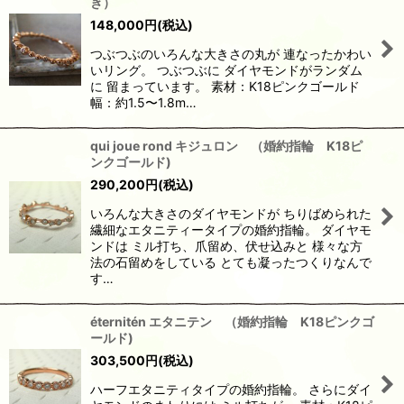
き）
148,000
円
(税込)
つぶつぶのいろんな大きさの丸が 連なったかわい
いリング。 つぶつぶに ダイヤモンドがランダム
に 留まっています。 素材：K18ピンクゴールド
幅：約1.5〜1.8m…
qui joue rond キジュロン （婚約指輪 K18ピ
ンクゴールド)
290,200
円
(税込)
いろんな大きさのダイヤモンドが ちりばめられた
繊細なエタニティータイプの婚約指輪。 ダイヤモ
ンドは ミル打ち、爪留め、伏せ込みと 様々な方
法の石留めをしている とても凝ったつくりなんで
す…
éternitén エタニテン （婚約指輪 K18ピンクゴ
ールド)
303,500
円
(税込)
ハーフエタニティタイプの婚約指輪。 さらにダイ