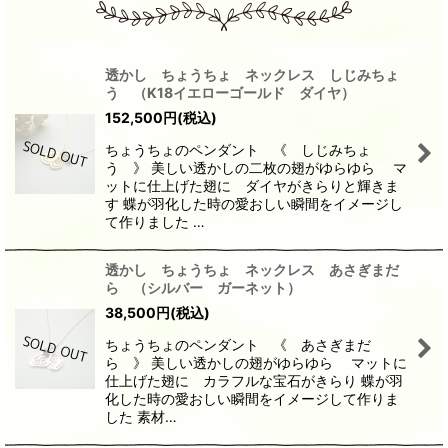
透かし ちょうちょ ネックレス しじみちょ
う （K18イエローゴールド ダイヤ）
152,500
円
(税込)
ちょうちょのペンダント 《 しじみちょ
う 》 美しい透かしの二枚の翅がゆらゆら マ
ットに仕上げた翅に ダイヤがきらりと輝きま
す 蝶が羽化した時の愛おしい瞬間をイメージし
て作りました …
透かし ちょうちょ ネックレス あさぎまだ
ら （シルバー ガーネット）
38,500
円
(税込)
ちょうちょのペンダント 《 あさぎまだ
ら 》 美しい透かしの翅がゆらゆら マットに
仕上げた翅に カラフルな宝石がきらり 蝶が羽
化した時の愛おしい瞬間をイメージして作りま
した 素材…