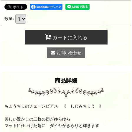
Facebookでシェア
数量
:
カートに入れる
お問い合わせ
商品詳細
ちょうちょのチェーンピアス 《 しじみちょう 》
美しい透かしの二枚の翅がゆらゆら
マットに仕上げた翅に ダイヤがきらりと輝きます