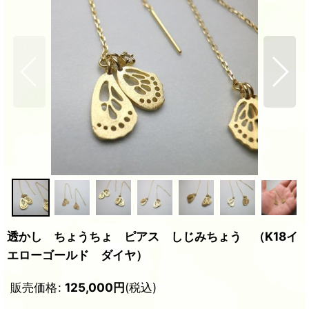
透かし ちょうちょ ピアス しじみちょう （K18イ
エローゴールド ダイヤ）
販売価格
:
125,000
円
(税込)