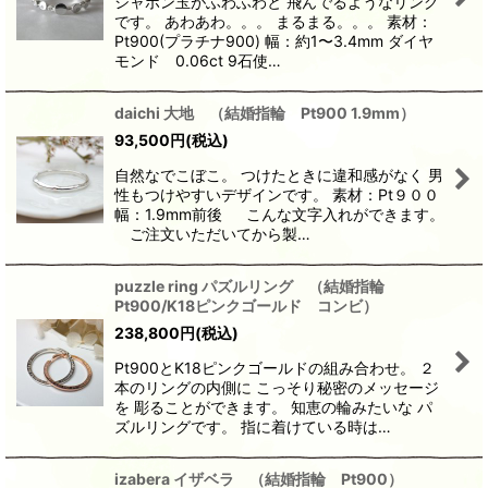
シャボン玉がふわふわと 飛んでるようなリング
です。 あわあわ。。。 まるまる。。。 素材：
Pt900(プラチナ900) 幅：約1〜3.4mm ダイヤ
モンド 0.06ct 9石使…
daichi 大地 （結婚指輪 Pt900 1.9mm）
93,500
円
(税込)
自然なでこぼこ。 つけたときに違和感がなく 男
性もつけやすいデザインです。 素材：Pt９００
幅：1.9mm前後 こんな文字入れができます。
ご注文いただいてから製…
puzzle ring パズルリング （結婚指輪
Pt900/K18ピンクゴールド コンビ）
238,800
円
(税込)
Pt900とK18ピンクゴールドの組み合わせ。 ２
本のリングの内側に こっそり秘密のメッセージ
を 彫ることができます。 知恵の輪みたいな パ
ズルリングです。 指に着けている時は…
izabera イザベラ （結婚指輪 Pt900）