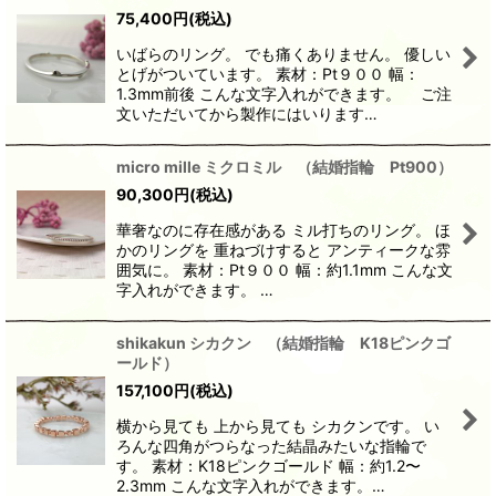
75,400
円
(税込)
いばらのリング。 でも痛くありません。 優しい
とげがついています。 素材：Pt９００ 幅：
1.3mm前後 こんな文字入れができます。 ご注
文いただいてから製作にはいります…
micro mille ミクロミル （結婚指輪 Pt900）
90,300
円
(税込)
華奢なのに存在感がある ミル打ちのリング。 ほ
かのリングを 重ねづけすると アンティークな雰
囲気に。 素材：Pt９００ 幅：約1.1mm こんな文
字入れができます。 …
shikakun シカクン （結婚指輪 K18ピンクゴ
ールド）
157,100
円
(税込)
横から見ても 上から見ても シカクンです。 い
ろんな四角がつらなった結晶みたいな指輪で
す。 素材：K18ピンクゴールド 幅：約1.2〜
2.3mm こんな文字入れができます。…