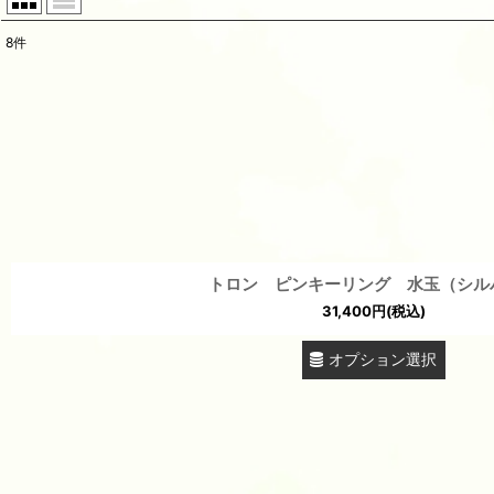
8
件
表示数
:
並び順
:
トロン ピンキーリング 水玉（シル
31,400
円
(税込)
オプション選択