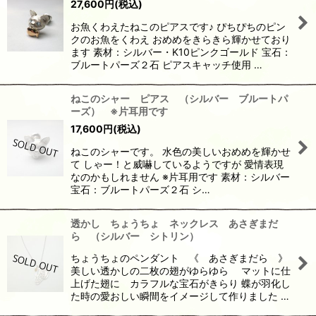
27,600
円
(税込)
お魚くわえたねこのピアスです♪ ぴちぴちのピン
クのお魚をくわえ おめめをきらきら輝かせており
ます 素材：シルバー・K10ピンクゴールド 宝石：
ブルートパーズ２石 ピアスキャッチ使用 …
ねこのシャー ピアス （シルバー ブルートパ
ーズ） ※片耳用です
17,600
円
(税込)
ねこのシャーです。 水色の美しいおめめを輝かせ
て しゃー！と威嚇しているようですが 愛情表現
なのかもしれません ※片耳用です 素材：シルバー
宝石：ブルートパーズ２石 シ…
透かし ちょうちょ ネックレス あさぎまだ
ら （シルバー シトリン）
ちょうちょのペンダント 《 あさぎまだら 》
美しい透かしの二枚の翅がゆらゆら マットに仕
上げた翅に カラフルな宝石がきらり 蝶が羽化し
た時の愛おしい瞬間をイメージして作りました …