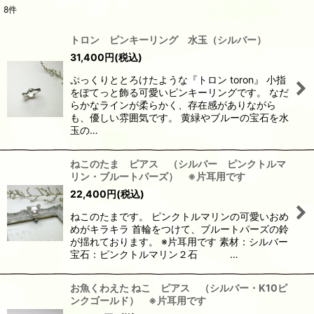
8
件
表示数
:
トロン ピンキーリング 水玉（シルバー）
31,400
円
(税込)
並び順
:
ぷっくりととろけたような『トロン toron』 小指
をぽてっと飾る可愛いピンキーリングです。 なだ
絞り込む
らかなラインが柔らかく、存在感がありながら
も、優しい雰囲気です。 黄緑やブルーの宝石を水
玉の…
ねこのたま ピアス （シルバー ピンクトルマ
リン・ブルートパーズ） ※片耳用です
22,400
円
(税込)
ねこのたまです。 ピンクトルマリンの可愛いおめ
めがキラキラ 首輪をつけて、ブルートパーズの鈴
が揺れております。 ※片耳用です 素材：シルバー
宝石：ピンクトルマリン２石 …
お魚くわえた ねこ ピアス （シルバー・K10ピ
ンクゴールド） ※片耳用です