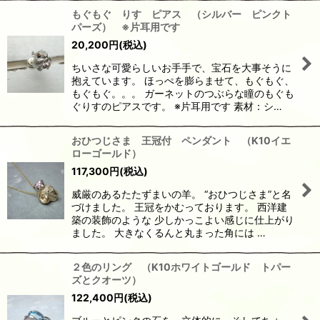
もぐもぐ りす ピアス （シルバー ピンクト
パーズ） ※片耳用です
20,200
円
(税込)
ちいさな可愛らしいお手手で、宝石を大事そうに
抱えています。 ほっぺを膨らませて、もぐもぐ、
もぐもぐ。。。 ガーネットのつぶらな瞳のもぐも
ぐりすのピアスです。 ※片耳用です 素材：シ…
おひつじさま 王冠付 ペンダント （K10イエ
ローゴールド）
117,300
円
(税込)
威厳のあるたたずまいの羊。 “おひつじさま”と名
づけました。 王冠をかむっております。 西洋建
築の装飾のような 少しかっこよい感じに仕上がり
ました。 大きなくるんと丸まった角には …
２色のリング （K10ホワイトゴールド トパー
ズとクオーツ）
122,400
円
(税込)