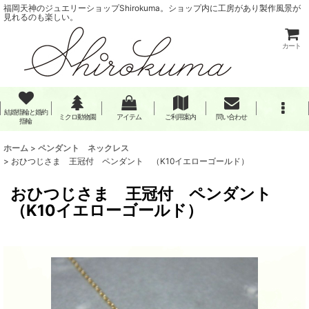
福岡天神のジュエリーショップShirokuma。ショップ内に工房があり製作風景が
見れるのも楽しい。
カート
結婚指輪と婚約
ミクロ動物園
アイテム
ご利用案内
問い合わせ
指輪
ホーム
>
ペンダント ネックレス
>
おひつじさま 王冠付 ペンダント （K10イエローゴールド）
おひつじさま 王冠付 ペンダント
（K10イエローゴールド）