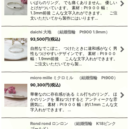
いばらのリング。 でも痛くありません。 優しい
とげがついています。 素材：Pt９００ 幅：
1.3mm前後 こんな文字入れができます。 ご注
文いただいてから製作にはいります…
daichi 大地 （結婚指輪 Pt900 1.9mm）
93,500
円
(税込)
自然なでこぼこ。 つけたときに違和感がなく 男
性もつけやすいデザインです。 素材：Pt９００
幅：1.9mm前後 こんな文字入れができます。
ご注文いただいてから製…
micro mille ミクロミル （結婚指輪 Pt900）
90,300
円
(税込)
華奢なのに存在感がある ミル打ちのリング。 ほ
かのリングを 重ねづけすると アンティークな雰
囲気に。 素材：Pt９００ 幅：約1.1mm こんな文
字入れができます。 …
Rond rond ロンロン （結婚指輪 K18ピンク
ゴールド）