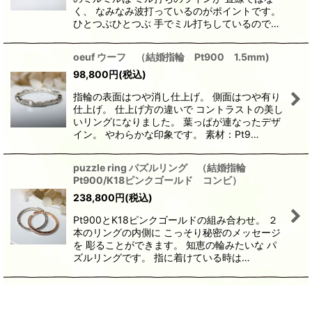
く、 なみなみ波打っているのがポイントです。
ひとつぶひとつぶ 手でミル打ちしているので…
oeuf ウーフ （結婚指輪 Pt900 1.5mm)
98,800
円
(税込)
指輪の表面はつや消し仕上げ。 側面はつや有り
仕上げ。 仕上げ方の違いで コントラストの美し
いリングになりました。 葉っぱが連なったデザ
イン。 やわらかな印象です。 素材：Pt9…
puzzle ring パズルリング （結婚指輪
Pt900/K18ピンクゴールド コンビ）
238,800
円
(税込)
Pt900とK18ピンクゴールドの組み合わせ。 ２
本のリングの内側に こっそり秘密のメッセージ
を 彫ることができます。 知恵の輪みたいな パ
ズルリングです。 指に着けている時は…