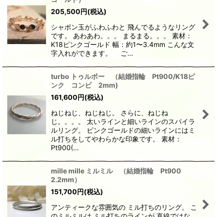
205,500
円
(税込)
シャボン玉がふわふわと 飛んでるようなリング
です。 あわあわ。。。 まるまる。。。 素材：
K18ピンクゴールド 幅：約1〜3.4mm こんな文
字入れができます。 ご…
turbo トゥルボー （結婚指輪 Pt900/K18ピ
ンク コンビ 2mm)
161,600
円
(税込)
ねじねじ、ねじねじ。 さらに、ねじね
じ。。。。 太いラインと細いラインのスパイラ
ルリング。 ピンクゴールドの細いラインにはミ
ル打ちをしてやわらかな印象です。 素材：
Pt900(…
mille mille ミルミル （結婚指輪 Pt900
2.2mm）
151,700
円
(税込)
アンティークな雰囲気の ミル打ちのリング。 こ
のミルミルは ミル打ちのラインが 直線ではな