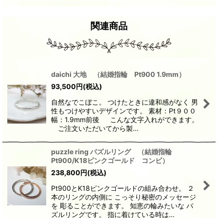
関連商品
daichi 大地 （結婚指輪 Pt900 1.9mm）
93,500
円
(税込)
自然なでこぼこ。 つけたときに違和感がなく 男
性もつけやすいデザインです。 素材：Pt９００
幅：1.9mm前後 こんな文字入れができます。
ご注文いただいてから製…
puzzle ring パズルリング （結婚指輪
Pt900/K18ピンクゴールド コンビ）
238,800
円
(税込)
Pt900とK18ピンクゴールドの組み合わせ。 ２
本のリングの内側に こっそり秘密のメッセージ
を 彫ることができます。 知恵の輪みたいな パ
ズルリングです。 指に着けている時は…