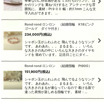
華奢なのに存在感がある ミル打ちのリング。 ほ
かのリングを 重ねづけすると アンティークな雰
囲気に。 素材：Pt９００ 幅：約1.1mm こんな文
字入れができます。 …
Rond rond ロンロン （結婚指輪 K18ピンク
ゴールド ダイヤ付き）
234,000
円
(税込)
シャボン玉がふわふわと 飛んでるようなリング
です。 あわあわ。。。 まるまる。。。 いろん
な大きさの丸の中に いろんな大きさのダイヤモ
ンドを 留めています。 記念日ごとにダイ…
Rond rond ロンロン （結婚指輪 Pt900）
151,900
円
(税込)
シャボン玉がふわふわと 飛んでるようなリング
です。 あわあわ。。。 まるまる。。。 いろん
な大きさのまるが連なっているので 着ける面で
違った表情が楽しめる指輪です。 素材：…