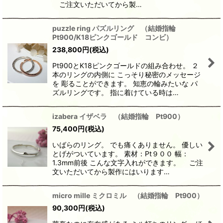
ご注文いただいてから製…
puzzle ring パズルリング （結婚指輪
Pt900/K18ピンクゴールド コンビ）
238,800
円
(税込)
Pt900とK18ピンクゴールドの組み合わせ。 ２
本のリングの内側に こっそり秘密のメッセージ
を 彫ることができます。 知恵の輪みたいな パ
ズルリングです。 指に着けている時は…
izabera イザベラ （結婚指輪 Pt900）
75,400
円
(税込)
いばらのリング。 でも痛くありません。 優しい
とげがついています。 素材：Pt９００ 幅：
1.3mm前後 こんな文字入れができます。 ご注
文いただいてから製作にはいります…
micro mille ミクロミル （結婚指輪 Pt900）
90,300
円
(税込)