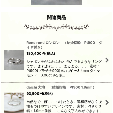
関連商品
Rond rond ロンロン （結婚指輪 Pt900 ダ
イヤ付き）
180,400
円
(税込)
シャボン玉がふわふわと 飛んでるようなリング
です。 あわあわ。。。 まるまる。。。 素材：
Pt900(プラチナ900) 幅：約1〜3.4mm ダイヤ
モンド 0.06ct 9石使…
daichi 大地 （結婚指輪 Pt900 1.9mm）
93,500
円
(税込)
自然なでこぼこ。 つけたときに違和感がなく 男
性もつけやすいデザインです。 素材：Pt９００
幅：1.9mm前後 こんな文字入れができます。