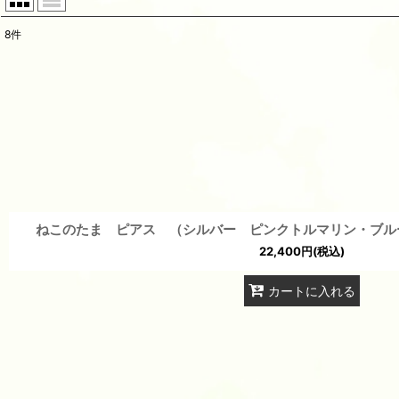
8
件
表示数
:
並び順
:
ねこのたま ピアス （シルバー ピンクトルマリン・ブル
22,400
円
(税込)
カートに入れる