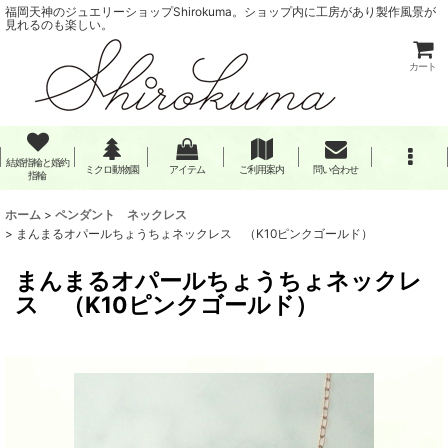
福岡天神のジュエリーショップShirokuma。ショップ内に工房があり製作風景が
見れるのも楽しい。
カート
結婚指輪と婚約
ミクロ動物園
アイテム
ご利用案内
問い合わせ
指輪
ホーム
>
ペンダント ネックレス
>
まんまるオパールちょうちょネックレス （K10ピンクゴールド）
まんまるオパールちょうちょネックレ
ス （K10ピンクゴールド）