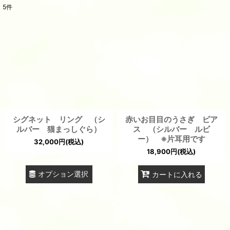
5
件
表示数
:
並び順
:
絞り込む
シグネット リング （シ
赤いお目目のうさぎ ピア
ルバー 猫まっしぐら）
ス （シルバー ルビ
ー） ※片耳用です
32,000
円
(税込)
18,900
円
(税込)
オプション選択
カートに入れる