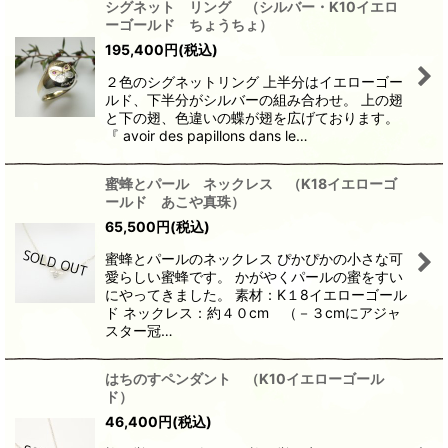
シグネット リング （シルバー・K10イエロ
ーゴールド ちょうちょ）
195,400
円
(税込)
２色のシグネットリング 上半分はイエローゴー
ルド、下半分がシルバーの組み合わせ。 上の翅
と下の翅、色違いの蝶が翅を広げております。
『 avoir des papillons dans le…
蜜蜂とパール ネックレス （K18イエローゴ
ールド あこや真珠）
65,500
円
(税込)
蜜蜂とパールのネックレス ぴかぴかの小さな可
愛らしい蜜蜂です。 かがやくパールの蜜をすい
にやってきました。 素材：K１8イエローゴール
ド ネックレス：約４０cm （－３cmにアジャ
スター冠…
はちのすペンダント （K10イエローゴール
ド）
46,400
円
(税込)