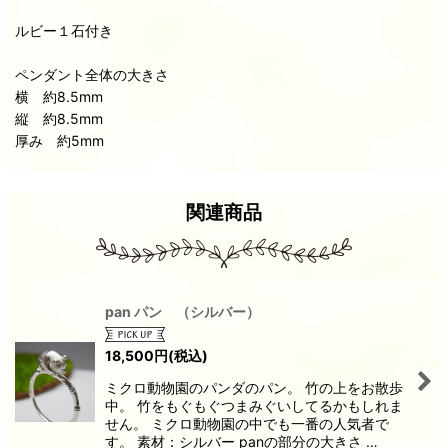
ルビー１石付き
ペンダント全体の大きさ
横 約8.5mm
縦 約8.5mm
厚み 約5mm
関連商品
pan パン （シルバー）
18,500
円
(税込)
ミクロ動物園のパンダのパン。 竹の上をお散歩
中。 竹をもぐもぐつまみぐいしてるかもしれま
せん。 ミクロ動物園の中でも一番の人気者で
す。 素材：シルバー panの部分の大きさ …