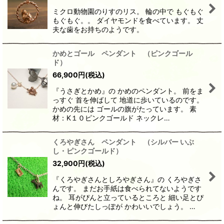
ミクロ動物園のりすのリス。 輪の中で もぐもぐ
もぐもぐ。。 ダイヤモンドを食べています。 丈
夫な歯をお持ちのようです。
かめとゴール ペンダント （ピンクゴール
ド）
66,900
円
(税込)
『うさぎとかめ』の かめのペンダント。 前をま
っすぐ 首を伸ばして 地道に歩いているのです。
かめの先には ゴールの旗がたっています。 素
材：K１０ピンクゴールド ネックレ…
くろやぎさん ペンダント （シルバー いぶ
し・ピンクゴールド）
32,900
円
(税込)
『くろやぎさんとしろやぎさん』の くろやぎさ
んです。 まだお手紙は食べられてないようです
ね。 耳がぴんと立っているところと 細い足とぴ
ょんと伸びたしっぽが かわいいでしょう。 …