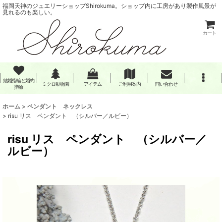
福岡天神のジュエリーショップShirokuma。ショップ内に工房があり製作風景が
見れるのも楽しい。
カート
結婚指輪と婚約
ミクロ動物園
アイテム
ご利用案内
問い合わせ
指輪
ホーム
>
ペンダント ネックレス
>
risu リス ペンダント （シルバー／ルビー）
risu リス ペンダント （シルバー／
ルビー）