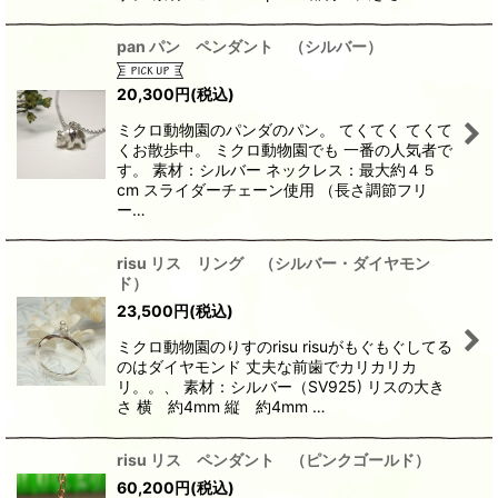
pan パン ペンダント （シルバー）
20,300
円
(税込)
ミクロ動物園のパンダのパン。 てくてく てくて
くお散歩中。 ミクロ動物園でも 一番の人気者で
す。 素材：シルバー ネックレス：最大約４５
cm スライダーチェーン使用 （長さ調節フリ
ー…
risu リス リング （シルバー・ダイヤモン
ド）
23,500
円
(税込)
ミクロ動物園のりすのrisu risuがもぐもぐしてる
のはダイヤモンド 丈夫な前歯でカリカリカ
リ。。、 素材：シルバー（SV925) リスの大き
さ 横 約4mm 縦 約4mm …
risu リス ペンダント （ピンクゴールド）
60,200
円
(税込)