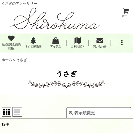
うさぎのアクセサリー
カート
結婚指輪と婚約
ミクロ動物園
アイテム
ご利用案内
問い合わせ
指輪
ホーム
>
うさぎ
うさぎ
表示順変更
閉じる
12
件
表示数
: