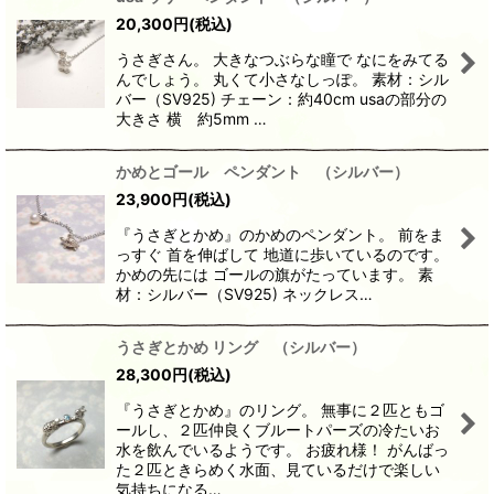
20,300
円
(税込)
うさぎさん。 大きなつぶらな瞳で なにをみてる
んでしょう。 丸くて小さなしっぽ。 素材：シル
バー（SV925) チェーン：約40cm usaの部分の
大きさ 横 約5mm …
かめとゴール ペンダント （シルバー）
23,900
円
(税込)
『うさぎとかめ』のかめのペンダント。 前をま
っすぐ 首を伸ばして 地道に歩いているのです。
かめの先には ゴールの旗がたっています。 素
材：シルバー（SV925) ネックレス…
うさぎとかめ リング （シルバー）
28,300
円
(税込)
『うさぎとかめ』のリング。 無事に２匹ともゴ
ールし、２匹仲良くブルートパーズの冷たいお
水を飲んでいるようです。 お疲れ様！ がんばっ
た２匹ときらめく水面、見ているだけで楽しい
気持ちになる…