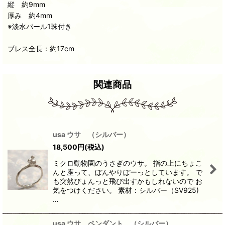
縦 約9mm
厚み 約4mm
※淡水パール1珠付き
ブレス全長：約17cm
関連商品
usa ウサ （シルバー）
18,500
円
(税込)
ミクロ動物園のうさぎのウサ。 指の上にちょこ
んと座って、ぼんやりぼーっとしています。 で
も突然ぴょんっと飛び出すかもしれないので お
気をつけください。 素材：シルバー（SV925)
…
usa ウサ ペンダント （シルバー）