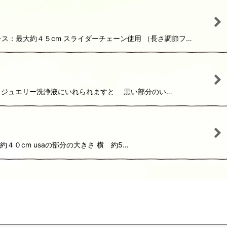
レス：最大約４５cm スライダーチェーン使用 （長さ調節フ…
。 ジュエリー洗浄液にいれられますと 黒い部分のい…
４０cm usaの部分の大きさ 横 約5…