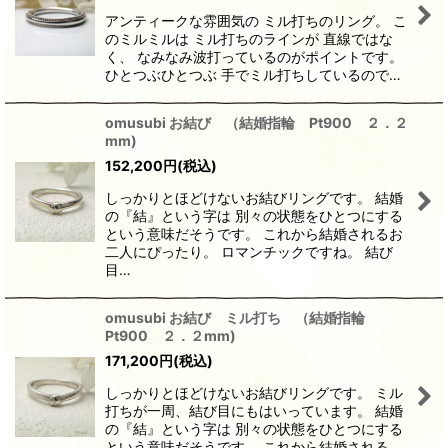
アンティークな雰囲気の ミル打ちのリング。 こ
のミルミルは ミル打ちのラインが 直線ではな
く、 なみなみ波打っているのがポイントです。
ひとつぶひとつぶ 手でミル打ちしているので…
omusubi お結び （結婚指輪 Pt900 ２．２
mm)
152,200
円
(税込)
しっかりとほどけないお結びリングです。 結婚
の『結』という字は 別々の状態をひとつにする
という意味だそうです。 これから結婚されるお
二人にぴったり。 ロマンチックですね。 結び
目…
omusubi お結び ミル打ち （結婚指輪
Pt900 ２．２mm)
171,200
円
(税込)
しっかりとほどけないお結びリングです。 ミル
打ちが一周、結び目にもはいっています。 結婚
の『結』という字は 別々の状態をひとつにする
という意味だそうです。 これから結婚される