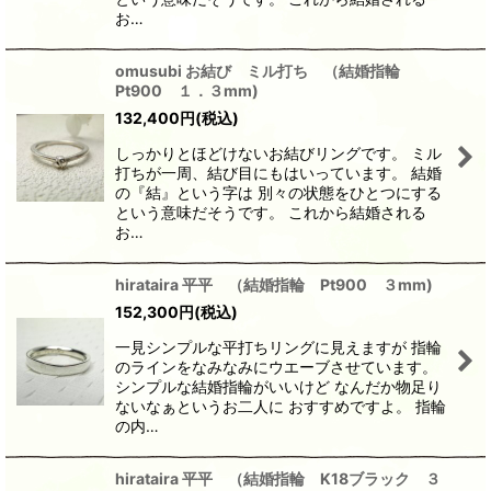
お…
omusubi お結び ミル打ち （結婚指輪
Pt900 １．３mm)
132,400
円
(税込)
しっかりとほどけないお結びリングです。 ミル
打ちが一周、結び目にもはいっています。 結婚
の『結』という字は 別々の状態をひとつにする
という意味だそうです。 これから結婚される
お…
hirataira 平平 （結婚指輪 Pt900 ３mm)
152,300
円
(税込)
一見シンプルな平打ちリングに見えますが 指輪
のラインをなみなみにウエーブさせています。
シンプルな結婚指輪がいいけど なんだか物足り
ないなぁというお二人に おすすめですよ。 指輪
の内…
hirataira 平平 （結婚指輪 K18ブラック ３