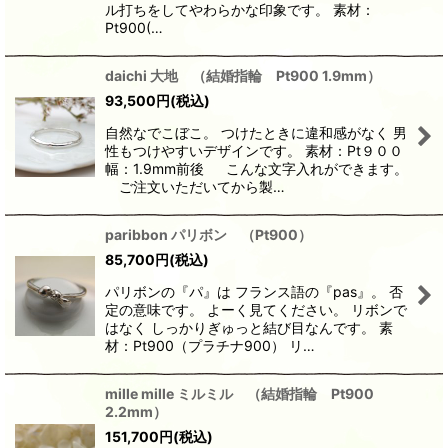
ル打ちをしてやわらかな印象です。 素材：
Pt900(…
daichi 大地 （結婚指輪 Pt900 1.9mm）
93,500
円
(税込)
自然なでこぼこ。 つけたときに違和感がなく 男
性もつけやすいデザインです。 素材：Pt９００
幅：1.9mm前後 こんな文字入れができます。
ご注文いただいてから製…
paribbon パリボン （Pt900）
85,700
円
(税込)
パリボンの『パ』は フランス語の『pas』。 否
定の意味です。 よーく見てください。 リボンで
はなく しっかりぎゅっと結び目なんです。 素
材：Pt900（プラチナ900） リ…
mille mille ミルミル （結婚指輪 Pt900
2.2mm）
151,700
円
(税込)