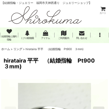
【結婚指輪・ジュエリー 福岡市天神西通り ジュエリーショップ】
カート
結婚指輪と婚約
ミクロ動物園
アイテム
ご利用案内
問い合わせ
指輪
ホーム
>
リング
>
hirataira 平平 （結婚指輪 Pt900 ３mm)
hirataira 平平 （結婚指輪 Pt900
３mm)