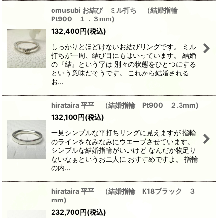
omusubi お結び ミル打ち （結婚指輪
Pt900 １．３mm)
132,400
円
(税込)
しっかりとほどけないお結びリングです。 ミル
打ちが一周、結び目にもはいっています。 結婚
の『結』という字は 別々の状態をひとつにする
という意味だそうです。 これから結婚される
お…
hirataira 平平 （結婚指輪 Pt900 ２.3mm)
132,100
円
(税込)
一見シンプルな平打ちリングに見えますが 指輪
のラインをなみなみにウエーブさせています。
シンプルな結婚指輪がいいけど なんだか物足り
ないなぁというお二人に おすすめですよ。 指輪
の内…
hirataira 平平 （結婚指輪 K18ブラック ３
mm)
232,700
円
(税込)