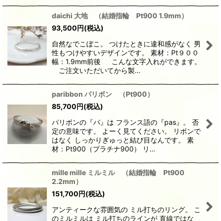
daichi 大地 （結婚指輪 Pt900 1.9mm）
93,500
円
(税込)
自然なでこぼこ。 つけたときに違和感がなく 男
性もつけやすいデザインです。 素材：Pt９００
幅：1.9mm前後 こんな文字入れができます。
ご注文いただいてから製…
paribbon パリボン （Pt900）
85,700
円
(税込)
パリボンの『パ』は フランス語の『pas』。 否
定の意味です。 よーく見てください。 リボンで
はなく しっかりぎゅっと結び目なんです。 素
材：Pt900（プラチナ900） リ…
mille mille ミルミル （結婚指輪 Pt900
2.2mm）
151,700
円
(税込)
アンティークな雰囲気の ミル打ちのリング。 こ
のミルミルは ミル打ちのラインが 直線ではな