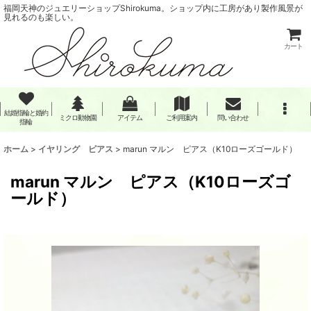
福岡天神のジュエリーショップShirokuma。ショップ内に工房があり製作風景が
見れるのも楽しい。
カート
結婚指輪と婚約
ミクロ動物園
アイテム
ご利用案内
問い合わせ
指輪
ホーム
>
イヤリング ピアス
>
marun マルン ピアス（K10ローズゴールド）
marun マルン ピアス（K10ローズゴ
ールド）