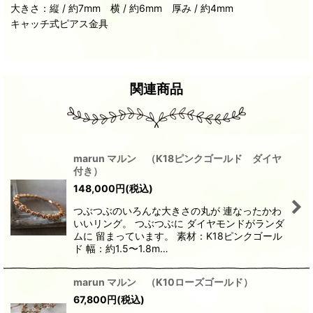
大きさ：縦 / 約7mm 横 / 約6mm 厚み / 約4mm
キャッチ式ピアス金具
関連商品
marun マルン （K18ピンクゴールド ダイヤ
付き）
148,000
円
(税込)
つぶつぶのいろんな大きさの丸が 連なったかわ
いいリング。 つぶつぶに ダイヤモンドがランダ
ムに 留まっています。 素材：K18ピンクゴール
ド 幅：約1.5〜1.8m…
marun マルン （K10ローズゴールド）
67,800
円
(税込)