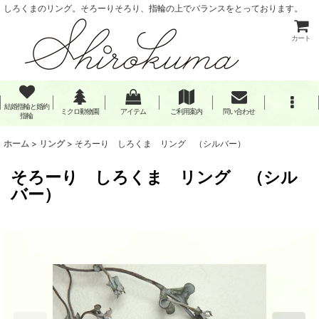
しろくまのリング。そろーりそろり、指輪の上でバランスをとっております。
カート
結婚指輪と婚約
ミクロ動物園
アイテム
ご利用案内
問い合わせ
指輪
ホーム
>
リング
>
そろーり しろくま リング （シルバー）
そろーり しろくま リング （シル
バー）