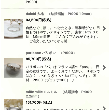
Pt900(…
daichi 大地 （結婚指輪 Pt900 1.9mm）
93,500
円
(税込)
自然なでこぼこ。 つけたときに違和感がなく 男
性もつけやすいデザインです。 素材：Pt９００
幅：1.9mm前後 こんな文字入れができます。
ご注文いただいてから製…
paribbon パリボン （Pt900）
85,700
円
(税込)
パリボンの『パ』は フランス語の『pas』。 否
定の意味です。 よーく見てください。 リボンで
はなく しっかりぎゅっと結び目なんです。 素
材：Pt900（プラチナ900） リ…
mille mille ミルミル （結婚指輪 Pt900
2.2mm）
151,700
円
(税込)