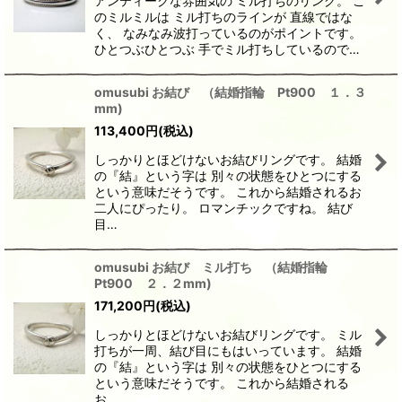
アンティークな雰囲気の ミル打ちのリング。 こ
のミルミルは ミル打ちのラインが 直線ではな
く、 なみなみ波打っているのがポイントです。
ひとつぶひとつぶ 手でミル打ちしているので…
omusubi お結び （結婚指輪 Pt900 １．３
mm)
113,400
円
(税込)
しっかりとほどけないお結びリングです。 結婚
の『結』という字は 別々の状態をひとつにする
という意味だそうです。 これから結婚されるお
二人にぴったり。 ロマンチックですね。 結び
目…
omusubi お結び ミル打ち （結婚指輪
Pt900 ２．２mm)
171,200
円
(税込)
しっかりとほどけないお結びリングです。 ミル
打ちが一周、結び目にもはいっています。 結婚
の『結』という字は 別々の状態をひとつにする
という意味だそうです。 これから結婚される
お…