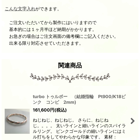
こんな文字入れ
ができます。
ご注文いただいてから製作にはいりますので
基本的には１ヶ月半ほど納期がかかります。
お急ぎの場合はご注文画面の備考欄にご記入ください。
出来る限り対応させていただきます。
関連商品
turbo トゥルボー （結婚指輪 Pt900/K18ピ
ンク コンビ 2mm)
161,600
円
(税込)
ねじねじ、ねじねじ。 さらに、ねじね
じ。。。。 太いラインと細いラインのスパイラ
ルリング。 ピンクゴールドの細いラインにはミ
ル打ちをしてやわらかな印象です。 素材：