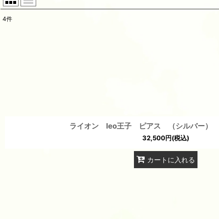
4
件
表示数
:
並び順
:
ライオン leo王子 ピアス （シルバー）
32,500
円
(税込)
カートに入れる